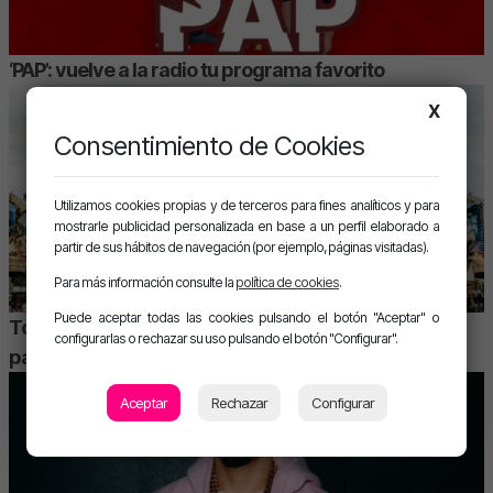
‘PAP’: vuelve a la radio tu programa favorito
X
Consentimiento de Cookies
Utilizamos cookies propias y de terceros para fines analíticos y para
mostrarle publicidad personalizada en base a un perfil elaborado a
partir de sus hábitos de navegación (por ejemplo, páginas visitadas).
Para más información consulte la
política de cookies
.
Puede aceptar todas las cookies pulsando el botón "Aceptar" o
Tomorrowland 2026 baja el telón con otra edición
configurarlas o rechazar su uso pulsando el botón "Configurar".
para el recuerdo
Aceptar
Rechazar
Configurar