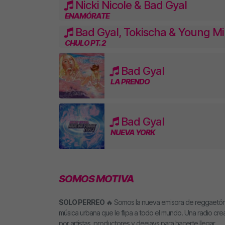
Nicki Nicole & Bad Gyal
ENAMÓRATE
Bad Gyal, Tokischa & Young M
CHULO PT. 2
Bad Gyal
LA PRENDO
Bad Gyal
NUEVA YORK
SOMOS MOTIVA
SOLO PERREO
🔥 Somos la nueva emisora de reggaetón
música urbana que le flipa a todo el mundo. Una radio cr
por artistas, productores y deejays para hacerte llegar