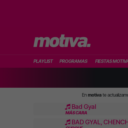
PLAYLIST
PROGRAMAS
FIESTAS MOTIV
En
motiva
te actualizam
Bad Gyal
MÁS CARA
BAD GYAL, CHENC