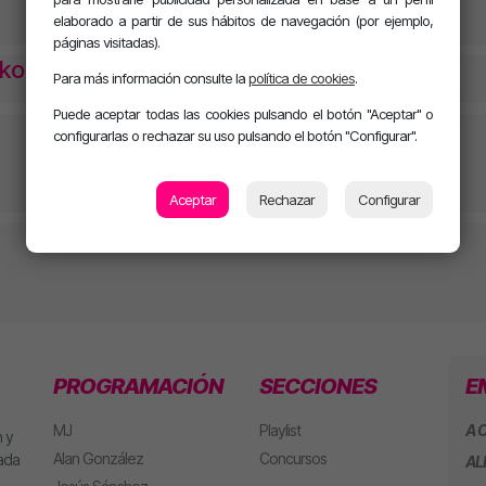
elaborado a partir de sus hábitos de navegación (por ejemplo,
páginas visitadas).
iko
Para más información consulte la
política de cookies
.
Puede aceptar todas las cookies pulsando el botón "Aceptar" o
configurarlas o rechazar su uso pulsando el botón "Configurar".
Aceptar
Rechazar
Configurar
PROGRAMACIÓN
SECCIONES
E
MJ
Playlist
A 
 y
Alan González
Concursos
eada
AL