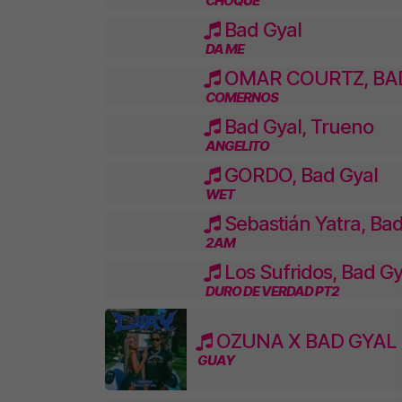
CHOQUE
Bad Gyal
DA ME
OMAR COURTZ, BA
COMERNOS
Bad Gyal, Trueno
ANGELITO
GORDO, Bad Gyal
WET
Sebastián Yatra, Bad
2AM
Los Sufridos, Bad Gy
DURO DE VERDAD PT2
OZUNA X BAD GYAL
GUAY