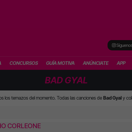
Síguenos
A
CONCURSOS
GUÍA MOTIVA
ANÚNCIATE
APP
BAD GYAL
os los temazos del momento. Todas las canciones de
Bad Gyal
y col
HO CORLEONE