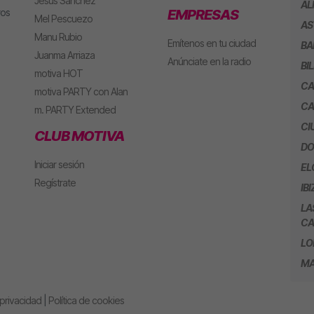
Jesús Sánchez
AL
ros
EMPRESAS
Mel Pescuezo
AS
Manu Rubio
Emítenos en tu ciudad
BA
Juanma Arriaza
Anúnciate en la radio
BI
motiva HOT
CA
motiva PARTY con Alan
CA
m. PARTY Extended
CI
CLUB MOTIVA
DO
Iniciar sesión
EL
Regístrate
IBI
LA
CA
LO
MA
 privacidad
|
Política de cookies