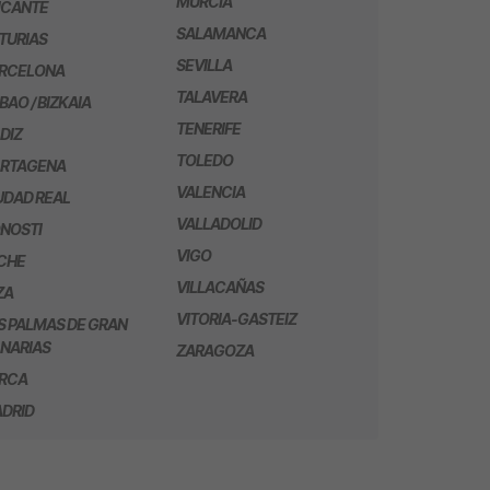
MURCIA
ICANTE
SALAMANCA
TURIAS
SEVILLA
RCELONA
TALAVERA
LBAO / BIZKAIA
TENERIFE
DIZ
TOLEDO
RTAGENA
VALENCIA
UDAD REAL
VALLADOLID
NOSTI
VIGO
CHE
VILLACAÑAS
ZA
VITORIA-GASTEIZ
S PALMAS DE GRAN
NARIAS
ZARAGOZA
RCA
DRID