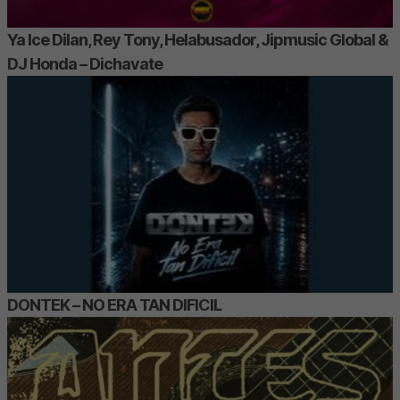
Ya Ice Dilan, Rey Tony, Helabusador, Jipmusic Global &
DJ Honda – Dichavate
DONTEK – NO ERA TAN DIFICIL