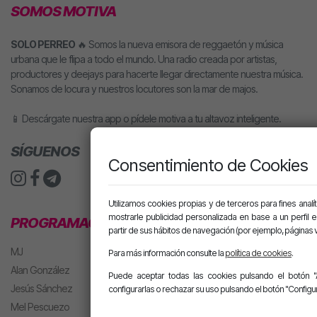
SOMOS MOTIVA
SOLO PERREO
🔥 Somos la nueva emisora de reggaetón y música
urbana que le flipa a todo el mundo. Una radio creada por artistas,
productores y deejays para hacerte llegar directamente nuestra música.
Sonamos de locura y nuestros locutores son la mar de majos.
📱 Descárgate nuestra app o pídele motiva a tu altavoz inteligente.
SÍGUENOS
Consentimiento de Cookies
Utilizamos cookies propias y de terceros para fines analít
mostrarle publicidad personalizada en base a un perfil 
PROGRAMACIÓN
partir de sus hábitos de navegación (por ejemplo, páginas v
MJ
Para más información consulte la
política de cookies
.
Alan González
Puede aceptar todas las cookies pulsando el botón "
Jesús Sánchez
configurarlas o rechazar su uso pulsando el botón "Configur
Mel Pescuezo