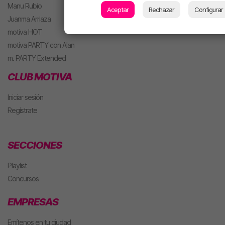
Manu Rubio
Aceptar
Rechazar
Configurar
Juanma Arriaza
motiva HOT
motiva PARTY con Alan
m. PARTY Extended
CLUB MOTIVA
Iniciar sesión
Regístrate
SECCIONES
Playlist
Concursos
EMPRESAS
Emítenos en tu ciudad