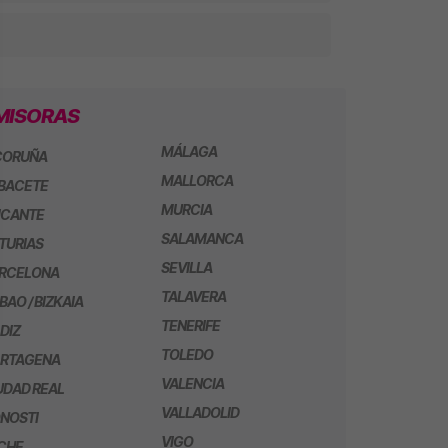
MISORAS
MÁLAGA
CORUÑA
MALLORCA
BACETE
MURCIA
ICANTE
SALAMANCA
TURIAS
SEVILLA
RCELONA
TALAVERA
LBAO / BIZKAIA
TENERIFE
DIZ
TOLEDO
RTAGENA
VALENCIA
UDAD REAL
VALLADOLID
NOSTI
VIGO
CHE