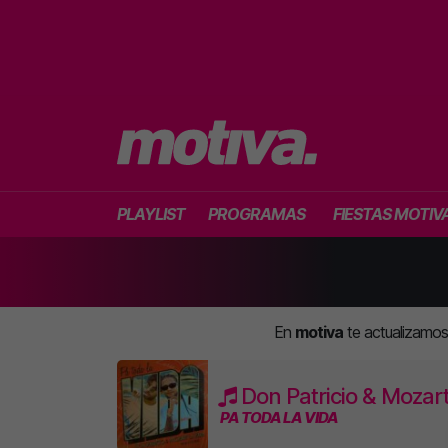
PLAYLIST
PROGRAMAS
FIESTAS MOTIV
En
motiva
te actualizamo
Don Patricio & Mozar
PA TODA LA VIDA