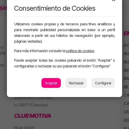
ejandro
Consentimiento de Cookies
Utilizamos cookies propias y de terceros para fines analíticos y
para mostrarle publicidad personalizada en base a un perfil
PROGRAMACIÓN
SECCIONES
E
elaborado a partir de sus hábitos de navegación (por ejemplo,
páginas visitadas).
MJ
Playlist
A 
 y
Para más información consulte la
política de cookies
.
Alan González
Concursos
eada
AL
Jesús Sánchez
Puede aceptar todas las cookies pulsando el botón "Aceptar" o
AL
ros
EMPRESAS
configurarlas o rechazar su uso pulsando el botón "Configurar".
Mel Pescuezo
AS
Manu Rubio
Emítenos en tu ciudad
BA
Juanma Arriaza
Aceptar
Rechazar
Configurar
Anúnciate en la radio
BI
motiva HOT
CA
motiva PARTY con Alan
CA
m. PARTY Extended
CI
CLUB MOTIVA
DO
Iniciar sesión
EL