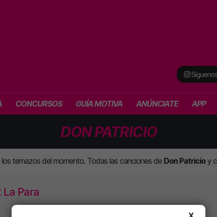
Síguenos
A
CONCURSOS
GUÍA MOTIVA
ANÚNCIATE
APP
DON PATRICIO
s los temazos del momento. Todas las canciones de
Don Patricio
y c
t La Para
X