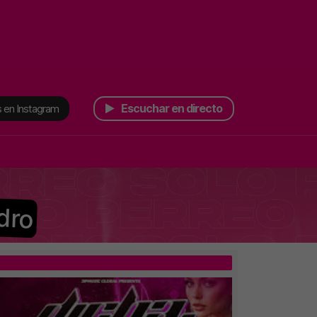
Escuchar en directo
 en Instagram
dro
TOP 5