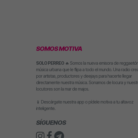
SOMOS MOTIVA
SOLO PERREO
🔥 Somos la nueva emisora de reggaetón
música urbana que le flipa a todo el mundo. Una radio cr
por artistas, productores y deejays para hacerte llegar
directamente nuestra música. Sonamos de locura y nuest
locutores son la mar de majos.
📱 Descárgate nuestra app o pídele motiva a tu altavoz
inteligente.
SÍGUENOS