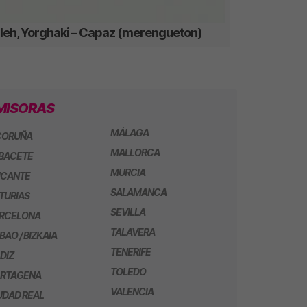
lleh, Yorghaki – Capaz (merengueton)
MISORAS
MÁLAGA
CORUÑA
MALLORCA
BACETE
MURCIA
ICANTE
SALAMANCA
TURIAS
SEVILLA
RCELONA
TALAVERA
LBAO / BIZKAIA
TENERIFE
DIZ
TOLEDO
RTAGENA
VALENCIA
UDAD REAL