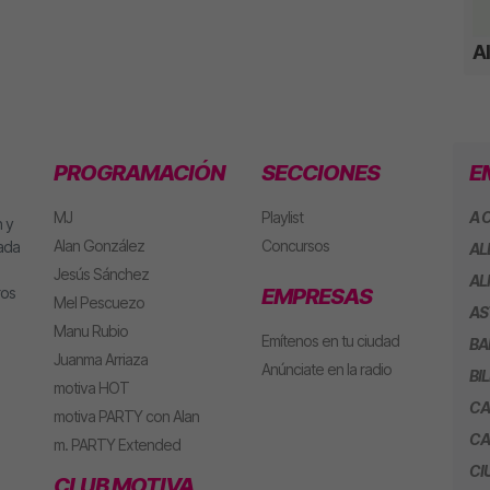
A
PROGRAMACIÓN
SECCIONES
E
MJ
Playlist
A 
 y
Alan González
Concursos
eada
AL
Jesús Sánchez
AL
ros
EMPRESAS
Mel Pescuezo
AS
Manu Rubio
Emítenos en tu ciudad
BA
Juanma Arriaza
Anúnciate en la radio
BI
motiva HOT
CA
motiva PARTY con Alan
CA
m. PARTY Extended
CI
CLUB MOTIVA