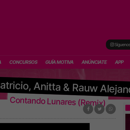
Síguenos
A
CONCURSOS
GUÍA MOTIVA
ANÚNCIATE
APP
atricio, Anitta & Rauw Alejan
Contando Lunares (Remix)