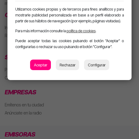
m. PARTY Extended
Utilizamos cookies propias y de terceros para fines analíticos y para
CLUB MOTIVA
mostrarle publicidad personalizada en base a un perfil elaborado a
partir de sus hábitos de navegación (por ejemplo, páginas visitadas).
Iniciar sesión
Para más información consulte la
política de cookies
.
Regístrate
Puede aceptar todas las cookies pulsando el botón "Aceptar" o
configurarlas o rechazar su uso pulsando el botón "Configurar".
SECCIONES
Aceptar
Rechazar
Configurar
Playlist
Concursos
EMPRESAS
Emítenos en tu ciudad
Anúnciate en la radio
EMISORAS