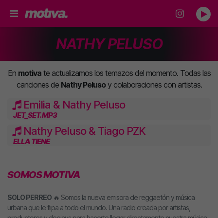
NATHY PELUSO
En
motiva
te actualizamos los temazos del momento. Todas las
canciones de
Nathy Peluso
y colaboraciones con artistas.
Emilia & Nathy Peluso
JET_SET.MP3
Nathy Peluso & Tiago PZK
ELLA TIENE
SOMOS MOTIVA
SOLO PERREO
🔥 Somos la nueva emisora de reggaetón y música
urbana que le flipa a todo el mundo. Una radio creada por artistas,
productores y deejays para hacerte llegar directamente nuestra música.