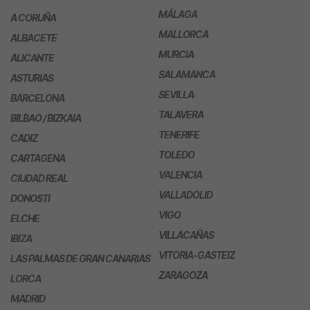
MÁLAGA
A CORUÑA
MALLORCA
ALBACETE
MURCIA
ALICANTE
SALAMANCA
ASTURIAS
SEVILLA
BARCELONA
TALAVERA
BILBAO / BIZKAIA
TENERIFE
CADIZ
TOLEDO
CARTAGENA
VALENCIA
CIUDAD REAL
VALLADOLID
DONOSTI
VIGO
ELCHE
VILLACAÑAS
IBIZA
VITORIA-GASTEIZ
LAS PALMAS DE GRAN CANARIAS
ZARAGOZA
LORCA
MADRID