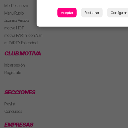
Mel Pescuezo
Aceptar
Rechazar
Configurar
Manu Rubio
Juanma Arriaza
motiva HOT
motiva PARTY con Alan
m. PARTY Extended
CLUB MOTIVA
Iniciar sesión
Regístrate
SECCIONES
Playlist
Concursos
EMPRESAS