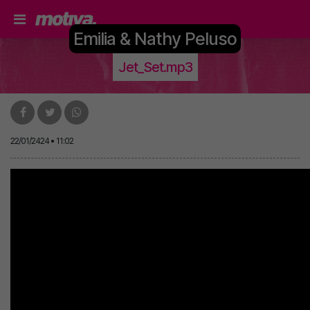
Emilia & Nathy Peluso
Jet_Set.mp3
22/01/2424 • 11:02