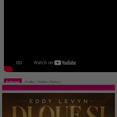
Artistas
Emilia
y
Nathy Peluso
.
TOP 5