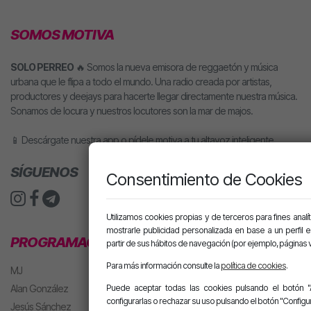
SOMOS MOTIVA
SOLO PERREO
🔥 Somos la nueva emisora de reggaetón y música
urbana que le flipa a todo el mundo. Una radio creada por artistas,
productores y deejays para hacerte llegar directamente nuestra música.
Sonamos de locura y nuestros locutores son la mar de majos.
📱 Descárgate nuestra app o pídele motiva a tu altavoz inteligente.
SÍGUENOS
Consentimiento de Cookies
Utilizamos cookies propias y de terceros para fines analít
mostrarle publicidad personalizada en base a un perfil 
PROGRAMACIÓN
partir de sus hábitos de navegación (por ejemplo, páginas v
Para más información consulte la
política de cookies
.
MJ
Puede aceptar todas las cookies pulsando el botón "
Alan González
configurarlas o rechazar su uso pulsando el botón "Configur
Jesús Sánchez