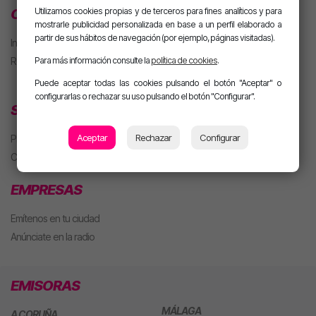
CLUB MOTIVA
Utilizamos cookies propias y de terceros para fines analíticos y para
mostrarle publicidad personalizada en base a un perfil elaborado a
partir de sus hábitos de navegación (por ejemplo, páginas visitadas).
Iniciar sesión
Regístrate
Para más información consulte la
política de cookies
.
Puede aceptar todas las cookies pulsando el botón "Aceptar" o
configurarlas o rechazar su uso pulsando el botón "Configurar".
SECCIONES
Aceptar
Rechazar
Configurar
Playlist
Concursos
EMPRESAS
Emítenos en tu ciudad
Anúnciate en la radio
EMISORAS
MÁLAGA
A CORUÑA