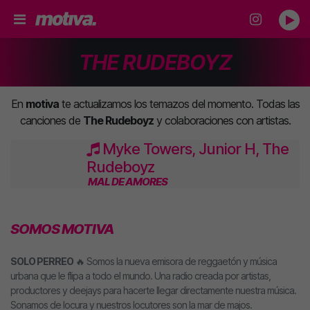
THE RUDEBOYZ
En
motiva
te actualizamos los temazos del momento. Todas las
canciones de
The Rudeboyz
y colaboraciones con artistas.
Myke Towers, Junior H, The
Rudeboyz
MAL DE AMORES
SOMOS MOTIVA
SOLO PERREO
🔥 Somos la nueva emisora de reggaetón y música
urbana que le flipa a todo el mundo. Una radio creada por artistas,
productores y deejays para hacerte llegar directamente nuestra música.
Sonamos de locura y nuestros locutores son la mar de majos.