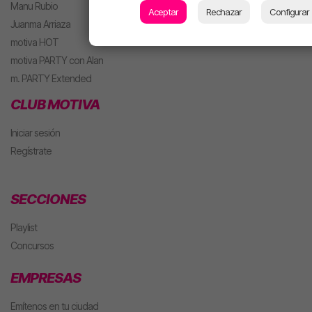
Manu Rubio
Aceptar
Rechazar
Configurar
Juanma Arriaza
motiva HOT
motiva PARTY con Alan
m. PARTY Extended
CLUB MOTIVA
Iniciar sesión
Regístrate
SECCIONES
Playlist
Concursos
EMPRESAS
Emítenos en tu ciudad