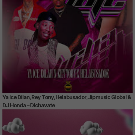
Ya Ice Dilan, Rey Tony, Helabusador, Jipmusic Global &
DJ Honda – Dichavate