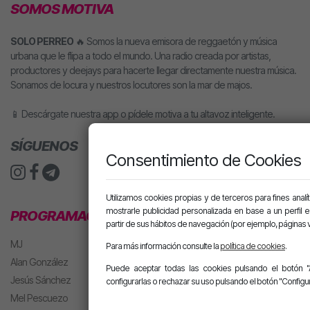
SOMOS MOTIVA
SOLO PERREO
🔥 Somos la nueva emisora de reggaetón y música
urbana que le flipa a todo el mundo. Una radio creada por artistas,
productores y deejays para hacerte llegar directamente nuestra música.
Sonamos de locura y nuestros locutores son la mar de majos.
📱 Descárgate nuestra app o pídele motiva a tu altavoz inteligente.
SÍGUENOS
Consentimiento de Cookies
Utilizamos cookies propias y de terceros para fines analít
mostrarle publicidad personalizada en base a un perfil 
PROGRAMACIÓN
partir de sus hábitos de navegación (por ejemplo, páginas v
MJ
Para más información consulte la
política de cookies
.
Alan González
Puede aceptar todas las cookies pulsando el botón "
Jesús Sánchez
configurarlas o rechazar su uso pulsando el botón "Configur
Mel Pescuezo