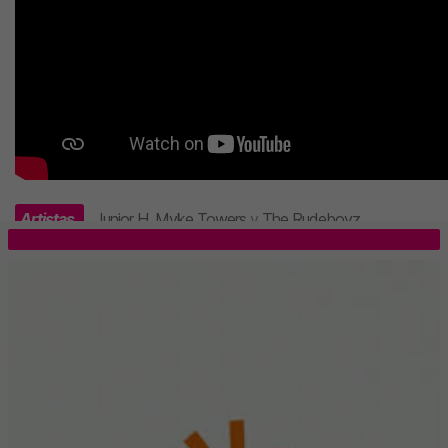
Artistas
Junior H
,
Myke Towers
y
The Rudeboyz
.
TOP 5