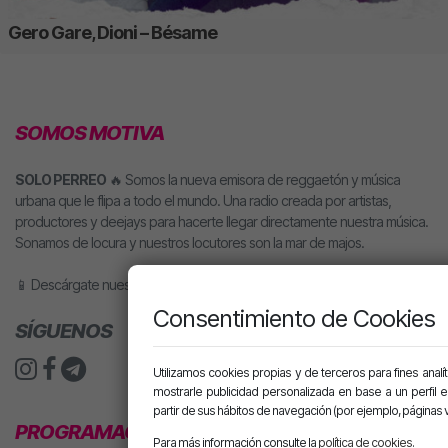
Gero Gare, Dioni – Bésame
SOMOS MOTIVA
SOLO PERREO
🔥 Somos la nueva emisora de reggaetón y música
urbana que le flipa a todo el mundo. Una radio creada por artistas,
productores y deejays para hacerte llegar directamente nuestra música.
Sonamos de locura y nuestros locutores son la mar de majos.
📱 Descárgate nuestra app o pídele motiva a tu altavoz inteligente.
Consentimiento de Cookies
SÍGUENOS
Utilizamos cookies propias y de terceros para fines analít
mostrarle publicidad personalizada en base a un perfil 
partir de sus hábitos de navegación (por ejemplo, páginas v
PROGRAMACIÓN
Para más información consulte la
política de cookies
.