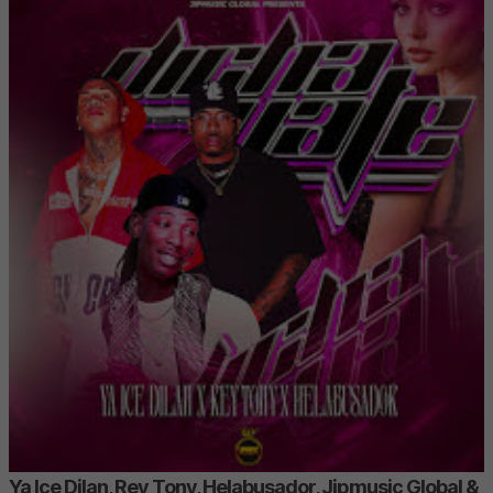
Ya Ice Dilan, Rey Tony, Helabusador, Jipmusic Global &