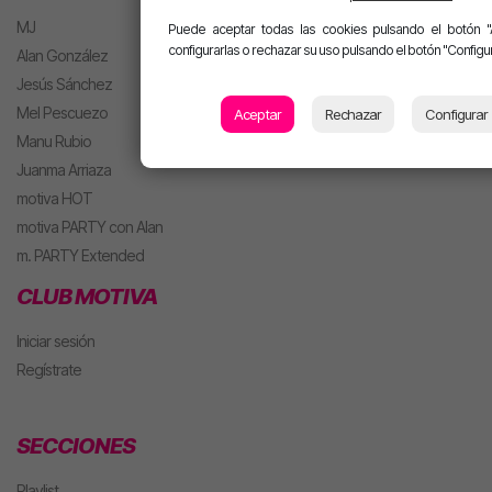
MJ
Puede aceptar todas las cookies pulsando el botón "
configurarlas o rechazar su uso pulsando el botón "Configur
Alan González
Jesús Sánchez
Mel Pescuezo
Aceptar
Rechazar
Configurar
Manu Rubio
Juanma Arriaza
motiva HOT
motiva PARTY con Alan
m. PARTY Extended
CLUB MOTIVA
Iniciar sesión
Regístrate
SECCIONES
Playlist