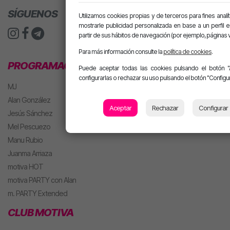
SÍGUENOS
Utilizamos cookies propias y de terceros para fines analít
mostrarle publicidad personalizada en base a un perfil 
partir de sus hábitos de navegación (por ejemplo, páginas v
Para más información consulte la
política de cookies
.
PROGRAMACIÓN
Puede aceptar todas las cookies pulsando el botón "
configurarlas o rechazar su uso pulsando el botón "Configur
MJ
Alan González
Aceptar
Rechazar
Configurar
Jesús Sánchez
Mel Pescuezo
Manu Rubio
Juanma Arriaza
motiva HOT
motiva PARTY con Alan
m. PARTY Extended
CLUB MOTIVA