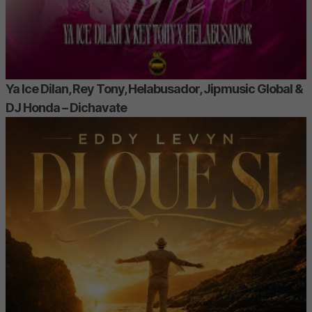
Ya Ice Dilan, Rey Tony, Helabusador, Jipmusic Global &
DJ Honda – Dichavate