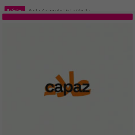
Artistas
Anitta
,
Arcángel
y
De La Ghetto
.
TOP 5