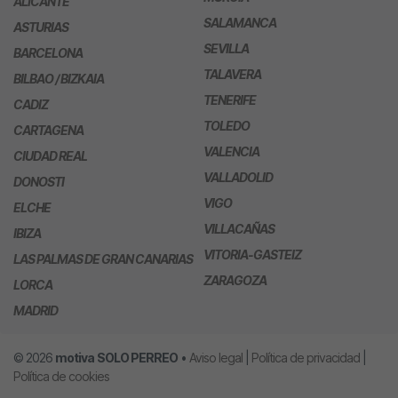
ALICANTE
SALAMANCA
ASTURIAS
SEVILLA
BARCELONA
TALAVERA
BILBAO / BIZKAIA
TENERIFE
CADIZ
TOLEDO
CARTAGENA
VALENCIA
CIUDAD REAL
VALLADOLID
DONOSTI
VIGO
ELCHE
VILLACAÑAS
IBIZA
VITORIA-GASTEIZ
LAS PALMAS DE GRAN CANARIAS
ZARAGOZA
LORCA
MADRID
© 2026
motiva
SOLO PERREO
•
Aviso legal
|
Política de privacidad
|
Política de cookies