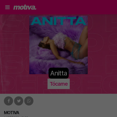
Anitta
Tócame
MOTIVA