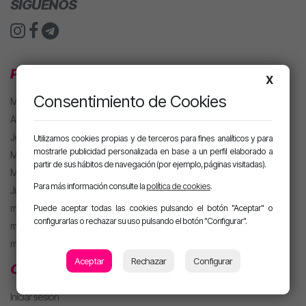
SÍGUENOS
PROGRAMACIÓN
X
Consentimiento de Cookies
MJ
Alan González
Jesús Sánchez
Utilizamos cookies propias y de terceros para fines analíticos y para
mostrarle publicidad personalizada en base a un perfil elaborado a
Mel Pescuezo
partir de sus hábitos de navegación (por ejemplo, páginas visitadas).
Manu Rubio
Para más información consulte la
política de cookies
.
Juanma Arriaza
motiva HOT
Puede aceptar todas las cookies pulsando el botón "Aceptar" o
configurarlas o rechazar su uso pulsando el botón "Configurar".
motiva PARTY con Alan
m. PARTY Extended
Aceptar
Rechazar
Configurar
CLUB MOTIVA
Iniciar sesión