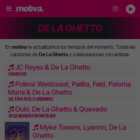
DE LA GHETTO
En
motiva
te actualizamos los temazos del momento. Todas las
canciones de
De La Ghetto
y colaboraciones con artistas.
JC Reyes & De La Ghetto
FARDOS
Polimá Westcoast, Pailita, Feid, Paloma
Mami & De La Ghetto
ULTRA SOLO (REMIX)
Duki, De La Ghetto & Quevedo
SI QUIEREN FRONTEAR
Myke Towers, Lyanno, De La
Ghetto