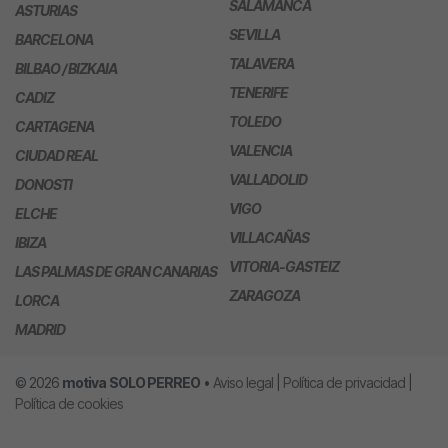
SALAMANCA
ASTURIAS
SEVILLA
BARCELONA
TALAVERA
BILBAO / BIZKAIA
TENERIFE
CADIZ
TOLEDO
CARTAGENA
VALENCIA
CIUDAD REAL
VALLADOLID
DONOSTI
VIGO
ELCHE
VILLACAÑAS
IBIZA
VITORIA-GASTEIZ
LAS PALMAS DE GRAN CANARIAS
ZARAGOZA
LORCA
MADRID
© 2026
motiva
SOLO PERREO
•
Aviso legal
|
Política de privacidad
|
Política de cookies