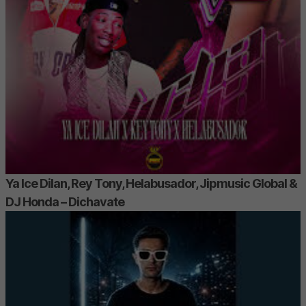
Ya Ice Dilan, Rey Tony, Helabusador, Jipmusic Global &
DJ Honda – Dichavate