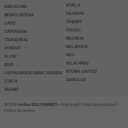
SEVILLA
BARCELONA
TALAVERA
BILBAO / BIZKAIA
TENERIFE
CADIZ
TOLEDO
CARTAGENA
VALENCIA
CIUDAD REAL
VALLADOLID
DONOSTI
VIGO
ELCHE
VILLACAÑAS
IBIZA
VITORIA-GASTEIZ
LAS PALMAS DE GRAN CANARIAS
ZARAGOZA
LORCA
MADRID
© 2026
motiva
SOLO PERREO
•
Aviso legal
|
Política de privacidad
|
Política de cookies