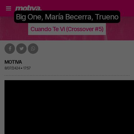
Big One, María Becerra, Trueno
Cuando Te Vi (Crossover #5)
MOTIVA
8/07/2424 • 17:57