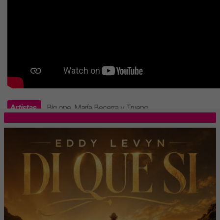
Artistas
Big one
,
María Becerra
y
Trueno
.
TOP 5