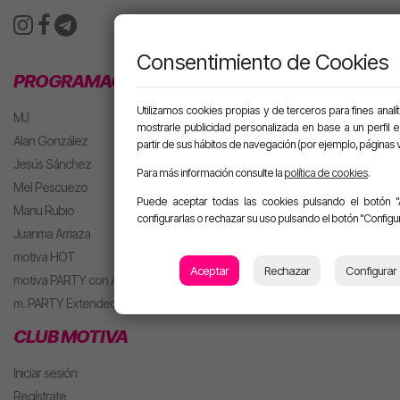
Consentimiento de Cookies
PROGRAMACIÓN
Utilizamos cookies propias y de terceros para fines analít
MJ
mostrarle publicidad personalizada en base a un perfil 
Alan González
partir de sus hábitos de navegación (por ejemplo, páginas v
Jesús Sánchez
Para más información consulte la
política de cookies
.
Mel Pescuezo
Puede aceptar todas las cookies pulsando el botón "
Manu Rubio
configurarlas o rechazar su uso pulsando el botón "Configur
Juanma Arriaza
motiva HOT
Aceptar
Rechazar
Configurar
motiva PARTY con Alan
m. PARTY Extended
CLUB MOTIVA
Iniciar sesión
Regístrate