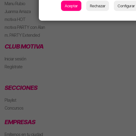
Manu Rubio
Aceptar
Rechazar
Configurar
Juanma Arriaza
motiva HOT
motiva PARTY con Alan
m. PARTY Extended
CLUB MOTIVA
Iniciar sesión
Regístrate
SECCIONES
Playlist
Concursos
EMPRESAS
Emítenos en tu ciudad