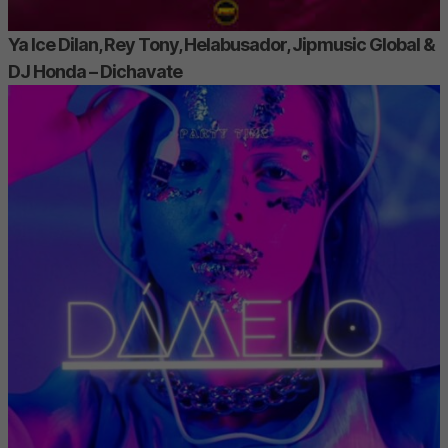
Ya Ice Dilan, Rey Tony, Helabusador, Jipmusic Global &
DJ Honda – Dichavate