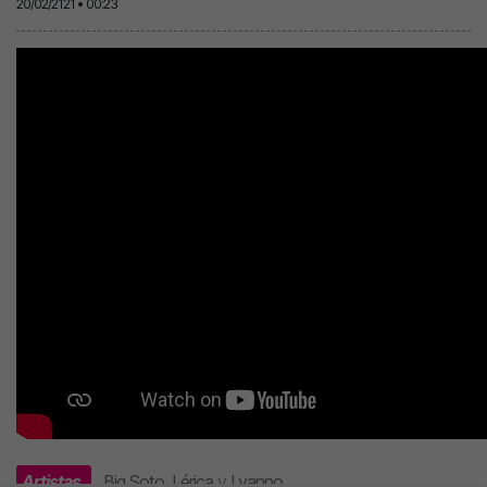
20/02/2121 • 00:23
Artistas
Big Soto
,
Lérica
y
Lyanno
.