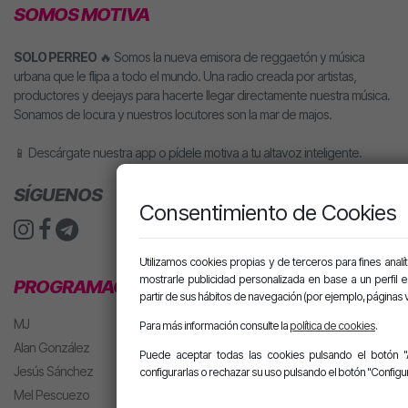
SOMOS MOTIVA
SOLO PERREO
🔥 Somos la nueva emisora de reggaetón y música
urbana que le flipa a todo el mundo. Una radio creada por artistas,
productores y deejays para hacerte llegar directamente nuestra música.
Sonamos de locura y nuestros locutores son la mar de majos.
📱 Descárgate nuestra app o pídele motiva a tu altavoz inteligente.
SÍGUENOS
Consentimiento de Cookies
Utilizamos cookies propias y de terceros para fines analít
mostrarle publicidad personalizada en base a un perfil 
PROGRAMACIÓN
partir de sus hábitos de navegación (por ejemplo, páginas v
MJ
Para más información consulte la
política de cookies
.
Alan González
Puede aceptar todas las cookies pulsando el botón "
Jesús Sánchez
configurarlas o rechazar su uso pulsando el botón "Configur
Mel Pescuezo