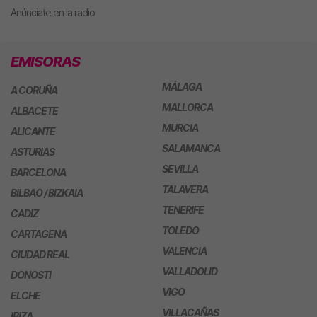
Anúnciate en la radio
EMISORAS
MÁLAGA
A CORUÑA
MALLORCA
ALBACETE
MURCIA
ALICANTE
SALAMANCA
ASTURIAS
SEVILLA
BARCELONA
TALAVERA
BILBAO / BIZKAIA
TENERIFE
CADIZ
TOLEDO
CARTAGENA
VALENCIA
CIUDAD REAL
VALLADOLID
DONOSTI
VIGO
ELCHE
VILLACAÑAS
IBIZA