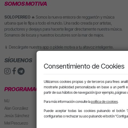
SOMOS MOTIVA
SOLO PERREO
🔥 Somos la nueva emisora de reggaetón y música
urbana que le flipa a todo el mundo. Una radio creada por artistas,
productores y deejays para hacerte llegar directamente nuestra música.
Sonamos de locura y nuestros locutores son la mar de majos.
📱 Descárgate nuestra app o pídele motiva a tu altavoz inteligente.
SÍGUENOS
Consentimiento de Cookies
Utilizamos cookies propias y de terceros para fines analít
mostrarle publicidad personalizada en base a un perfil 
PROGRAMACIÓN
partir de sus hábitos de navegación (por ejemplo, páginas v
MJ
Para más información consulte la
política de cookies
.
Alan González
Puede aceptar todas las cookies pulsando el botón "
Jesús Sánchez
configurarlas o rechazar su uso pulsando el botón "Configur
Mel Pescuezo