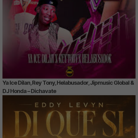
Ya Ice Dilan, Rey Tony, Helabusador, Jipmusic Global &
DJ Honda – Dichavate