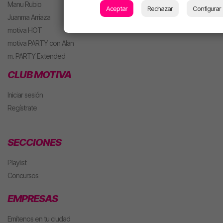
Manu Rubio
Aceptar
Rechazar
Configurar
Juanma Arriaza
motiva HOT
motiva PARTY con Alan
m. PARTY Extended
CLUB MOTIVA
Iniciar sesión
Regístrate
SECCIONES
Playlist
Concursos
EMPRESAS
Emítenos en tu ciudad