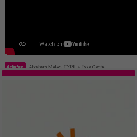
Artistas
Abraham Mateo
,
CYRIL
y
Essa Gante
.
TOP 5