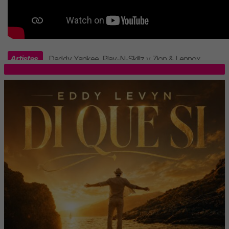
Artistas
Daddy Yankee
,
Play-N-Skillz
y
Zion & Lennox
.
TOP 5