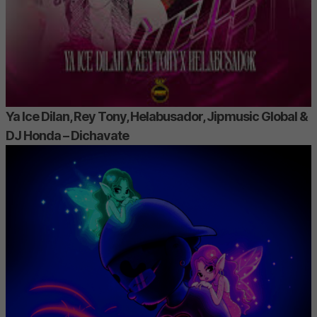
Ya Ice Dilan, Rey Tony, Helabusador, Jipmusic Global &
DJ Honda – Dichavate