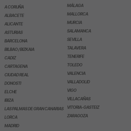
MÁLAGA
A CORUÑA
MALLORCA
ALBACETE
MURCIA
ALICANTE
SALAMANCA
ASTURIAS
SEVILLA
BARCELONA
TALAVERA
BILBAO / BIZKAIA
TENERIFE
CADIZ
TOLEDO
CARTAGENA
VALENCIA
CIUDAD REAL
VALLADOLID
DONOSTI
VIGO
ELCHE
VILLACAÑAS
IBIZA
VITORIA-GASTEIZ
LAS PALMAS DE GRAN CANARIAS
ZARAGOZA
LORCA
MADRID