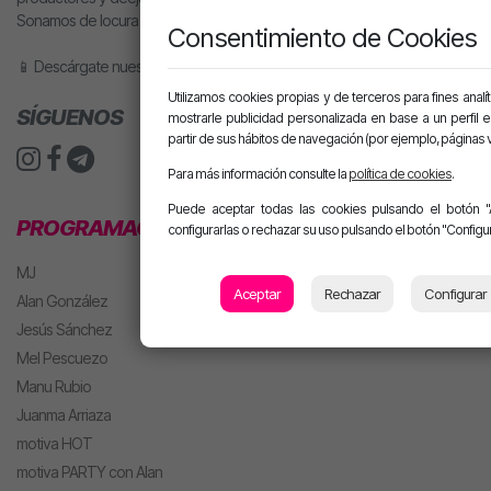
Sonamos de locura y nuestros locutores son la mar de majos.
Consentimiento de Cookies
📱 Descárgate nuestra app o pídele motiva a tu altavoz inteligente.
Utilizamos cookies propias y de terceros para fines analít
SÍGUENOS
mostrarle publicidad personalizada en base a un perfil 
partir de sus hábitos de navegación (por ejemplo, páginas v
Para más información consulte la
política de cookies
.
Puede aceptar todas las cookies pulsando el botón "
PROGRAMACIÓN
configurarlas o rechazar su uso pulsando el botón "Configur
MJ
Aceptar
Rechazar
Configurar
Alan González
Jesús Sánchez
Mel Pescuezo
Manu Rubio
Juanma Arriaza
motiva HOT
motiva PARTY con Alan