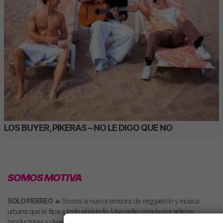
LOS BUYER, PIKERAS – NO LE DIGO QUE NO
SOMOS MOTIVA
SOLO PERREO
🔥 Somos la nueva emisora de reggaetón y música
urbana que le flipa a todo el mundo. Una radio creada por artistas,
productores y deejays para hacerte llegar directamente nuestra música.