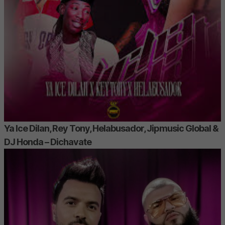
Ya Ice Dilan, Rey Tony, Helabusador, Jipmusic Global &
DJ Honda – Dichavate