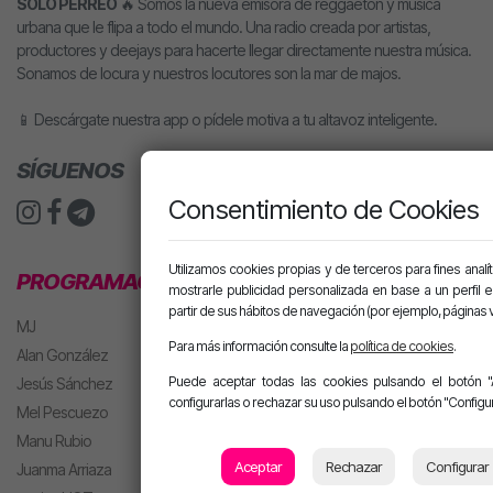
SOLO PERREO
🔥 Somos la nueva emisora de reggaetón y música
urbana que le flipa a todo el mundo. Una radio creada por artistas,
productores y deejays para hacerte llegar directamente nuestra música.
Sonamos de locura y nuestros locutores son la mar de majos.
📱 Descárgate nuestra app o pídele motiva a tu altavoz inteligente.
SÍGUENOS
Consentimiento de Cookies
Utilizamos cookies propias y de terceros para fines analít
PROGRAMACIÓN
mostrarle publicidad personalizada en base a un perfil 
partir de sus hábitos de navegación (por ejemplo, páginas v
MJ
Para más información consulte la
política de cookies
.
Alan González
Puede aceptar todas las cookies pulsando el botón "
Jesús Sánchez
configurarlas o rechazar su uso pulsando el botón "Configur
Mel Pescuezo
Manu Rubio
Aceptar
Rechazar
Configurar
Juanma Arriaza