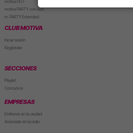
motiva HOT
motiva PARTY con Alan
m. PARTY Extended
CLUB MOTIVA
Iniciar sesión
Regístrate
SECCIONES
Playlist
Concursos
EMPRESAS
Emítenos en tu ciudad
Anúnciate en la radio