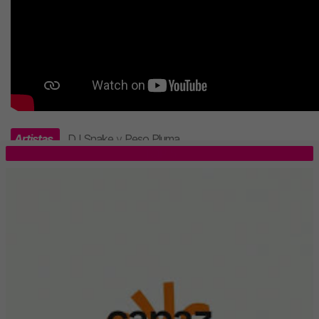
Artistas
DJ Snake
y
Peso Pluma
.
TOP 5