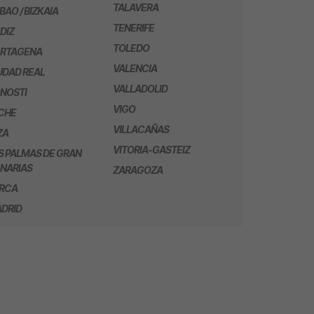
TALAVERA
LBAO / BIZKAIA
TENERIFE
DIZ
TOLEDO
RTAGENA
VALENCIA
UDAD REAL
VALLADOLID
NOSTI
VIGO
CHE
VILLACAÑAS
ZA
VITORIA-GASTEIZ
S PALMAS DE GRAN
NARIAS
ZARAGOZA
RCA
DRID