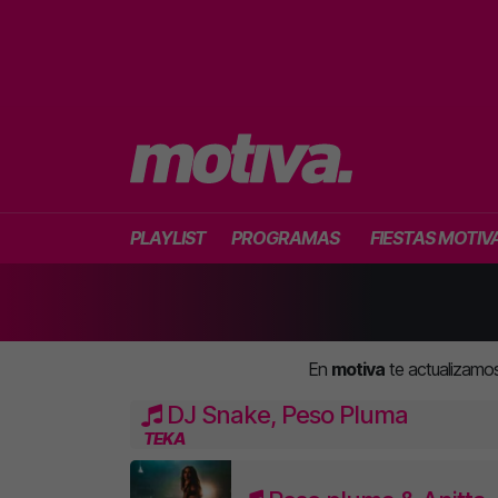
PLAYLIST
PROGRAMAS
FIESTAS MOTIV
En
motiva
te actualizamo
DJ Snake, Peso Pluma
TEKA