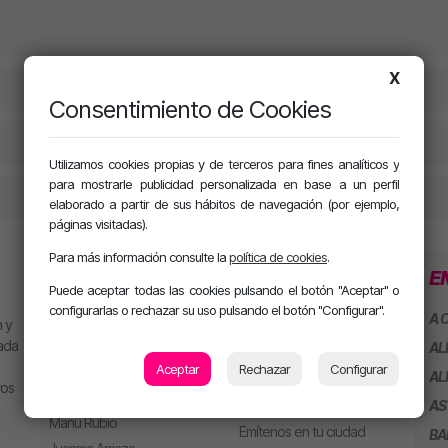
X
Consentimiento de Cookies
Utilizamos cookies propias y de terceros para fines analíticos y
para mostrarle publicidad personalizada en base a un perfil
elaborado a partir de sus hábitos de navegación (por ejemplo,
páginas visitadas).
Para más información consulte la
política de cookies
.
PROGRAMACIÓN
SECCIONES
E
Puede aceptar todas las cookies pulsando el botón "Aceptar" o
configurarlas o rechazar su uso pulsando el botón "Configurar".
MJ
Playlist
A 
 y
Alan González
Concursos
eada
AL
Aceptar
Rechazar
Configurar
Jesús Sánchez
AL
ros
EMPRESAS
Mel Pescuezo
AS
Manu Rubio
Emítenos en tu ciudad
BA