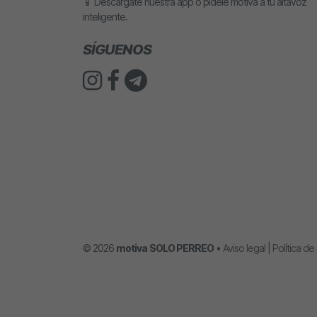
📱 Descárgate nuestra app o pídele motiva a tu altavoz
inteligente.
SÍGUENOS
© 2026
motiva
SOLO PERREO
•
Aviso legal
|
Política de