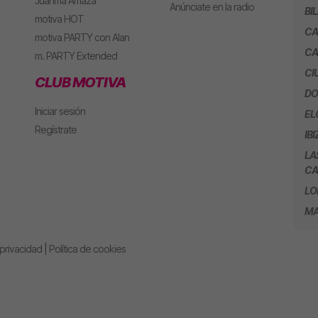
Juanma Arriaza
Anúnciate en la radio
BI
motiva HOT
CA
motiva PARTY con Alan
CA
m. PARTY Extended
CI
CLUB MOTIVA
DO
Iniciar sesión
EL
Regístrate
IBI
LA
CA
LO
MA
 privacidad
|
Política de cookies