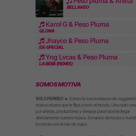
Peso pluma & Anitta
BELLAKEO
Karol G & Peso Pluma
QLONA
Jhayco & Peso Pluma
EX-SPECIAL
Yng Lvcas & Peso Pluma
LA BEBE (REMIX)
SOMOS MOTIVA
SOLO PERREO
🔥 Somos la nueva emisora de reggaetón
música urbana que le flipa a todo el mundo. Una radio cr
por artistas, productores y deejays para hacerte llegar
directamente nuestra música. Sonamos de locura y nuest
locutores son la mar de majos.