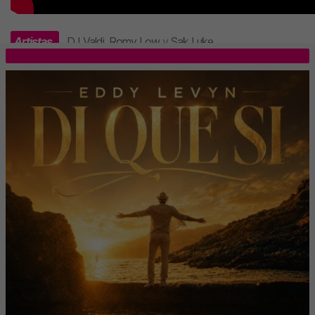
Artistas
DJ Valdi
,
Romy Low
y
Sak Luke
.
TOP 5