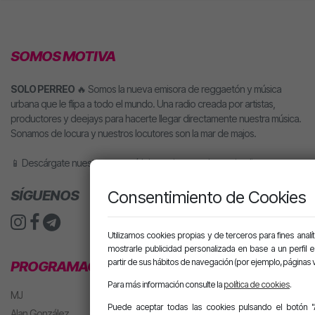
SOMOS MOTIVA
SOLO PERREO
🔥 Somos la nueva emisora de reggaetón y música
urbana que le flipa a todo el mundo. Una radio creada por artistas,
productores y deejays para hacerte llegar directamente nuestra música.
Sonamos de locura y nuestros locutores son la mar de majos.
📱 Descárgate nuestra app o pídele motiva a tu altavoz inteligente.
Consentimiento de Cookies
SÍGUENOS
Utilizamos cookies propias y de terceros para fines analít
mostrarle publicidad personalizada en base a un perfil 
partir de sus hábitos de navegación (por ejemplo, páginas v
PROGRAMACIÓN
Para más información consulte la
política de cookies
.
MJ
Puede aceptar todas las cookies pulsando el botón "
Alan González