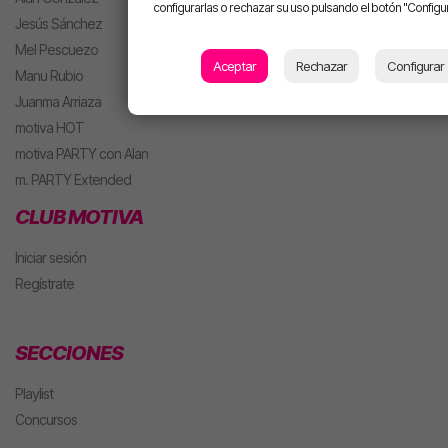
configurarlas o rechazar su uso pulsando el botón "Configur
Jesús Sánchez
Mel Pescuezo
Aceptar
Rechazar
Configurar
Manu Rubio
Juanma Arriaza
motiva HOT
motiva PARTY con Alan
m. PARTY Extended
CLUB MOTIVA
Iniciar sesión
Regístrate
SECCIONES
Playlist
Concursos