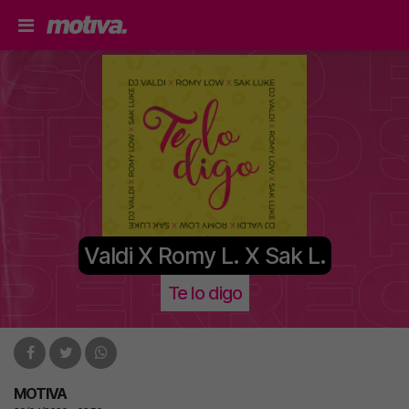
Valdi X Romy L. X Sak L.
Te lo digo
MOTIVA