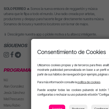
SOLO PERREO
🔥 Somos la nueva emisora de reggaetón y música
urbana que le flipa a todo el mundo. Una radio creada por artistas,
productores y deejays para hacerte llegar directamente nuestra música.
Sonamos de locura y nuestros locutores son la mar de majos.
📱 Descárgate nuestra app o pídele motiva a tu altavoz inteligente.
SÍGUENOS
Consentimiento de Cookies
Utilizamos cookies propias y de terceros para fines analít
PROGRAMACIÓN
mostrarle publicidad personalizada en base a un perfil 
partir de sus hábitos de navegación (por ejemplo, páginas v
MJ
Para más información consulte la
política de cookies
.
Alan González
Puede aceptar todas las cookies pulsando el botón "
Jesús Sánchez
configurarlas o rechazar su uso pulsando el botón "Configur
Mel Pescuezo
Manu Rubio
Aceptar
Rechazar
Configurar