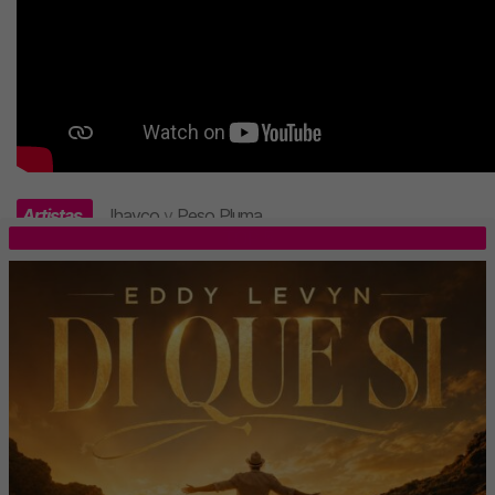
Artistas
Jhayco
y
Peso Pluma
.
TOP 5