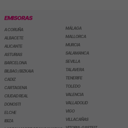
EMISORAS
MÁLAGA
A CORUÑA
MALLORCA
ALBACETE
MURCIA
ALICANTE
SALAMANCA
ASTURIAS
SEVILLA
BARCELONA
TALAVERA
BILBAO / BIZKAIA
TENERIFE
CADIZ
TOLEDO
CARTAGENA
VALENCIA
CIUDAD REAL
VALLADOLID
DONOSTI
VIGO
ELCHE
VILLACAÑAS
IBIZA
VITORIA-GASTEIZ