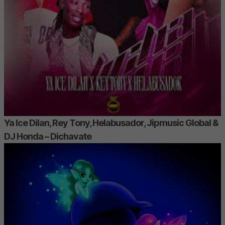
Ya Ice Dilan, Rey Tony, Helabusador, Jipmusic Global &
DJ Honda – Dichavate