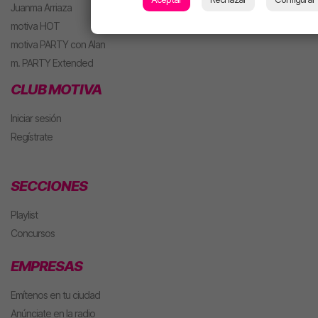
Juanma Arriaza
motiva HOT
motiva PARTY con Alan
m. PARTY Extended
CLUB MOTIVA
Iniciar sesión
Regístrate
SECCIONES
Playlist
Concursos
EMPRESAS
Emítenos en tu ciudad
Anúnciate en la radio