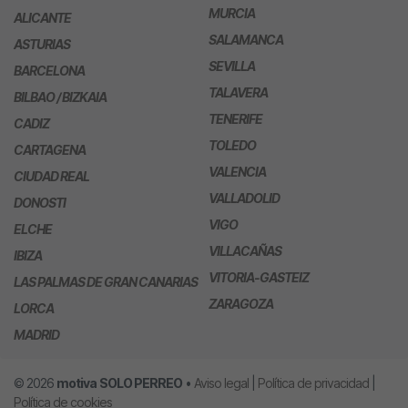
MURCIA
ALICANTE
SALAMANCA
ASTURIAS
SEVILLA
BARCELONA
TALAVERA
BILBAO / BIZKAIA
TENERIFE
CADIZ
TOLEDO
CARTAGENA
VALENCIA
CIUDAD REAL
VALLADOLID
DONOSTI
VIGO
ELCHE
VILLACAÑAS
IBIZA
VITORIA-GASTEIZ
LAS PALMAS DE GRAN CANARIAS
ZARAGOZA
LORCA
MADRID
© 2026
motiva
SOLO PERREO
•
Aviso legal
|
Política de privacidad
|
Política de cookies