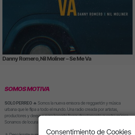
Danny Romero, Nil Moliner – Se Me Va
SOMOS MOTIVA
SOLO PERREO
🔥 Somos la nueva emisora de reggaetón y música
urbana que le flipa a todo el mundo. Una radio creada por artistas,
productores y deejays para hacerte llegar directamente nuestra música.
Sonamos de locura y nuestros locutores son la mar de majos.
Consentimiento de Cookies
📱 Descárgate nuestra app o pídele motiva a tu altavoz inteligente.