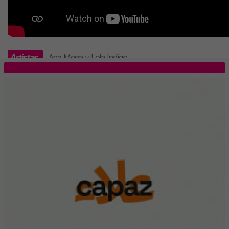
Artistas
Ana Mena
y
Lola Indigo
.
TOP 5