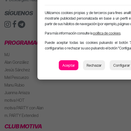
SÍGUENOS
Utilizamos cookies propias y de terceros para fines analít
mostrarle publicidad personalizada en base a un perfil 
partir de sus hábitos de navegación (por ejemplo, páginas v
Para más información consulte la
política de cookies
.
PROGRAMACIÓN
Puede aceptar todas las cookies pulsando el botón "
configurarlas o rechazar su uso pulsando el botón "Configur
MJ
Alan González
Aceptar
Rechazar
Configurar
Jesús Sánchez
Mel Pescuezo
Manu Rubio
Juanma Arriaza
motiva HOT
motiva PARTY con Alan
m. PARTY Extended
CLUB MOTIVA