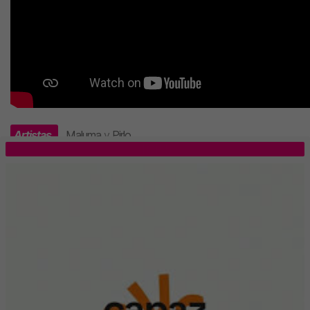
Artistas
Maluma
y
Pirlo
.
TOP 5