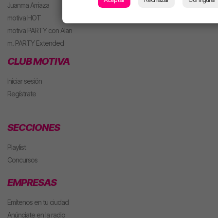
Juanma Arriaza
motiva HOT
motiva PARTY con Alan
m. PARTY Extended
CLUB MOTIVA
Iniciar sesión
Regístrate
SECCIONES
Playlist
Concursos
EMPRESAS
Emítenos en tu ciudad
Anúnciate en la radio