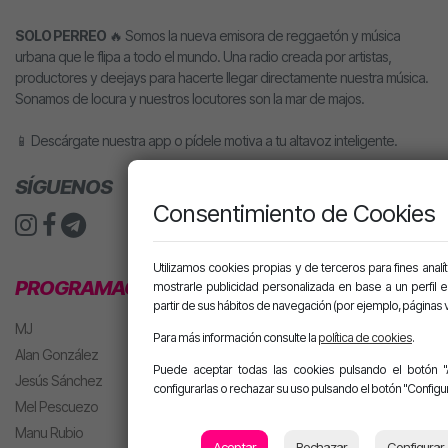
SOLO PERREO
🔥 Somos la nueva emisora de reggaetón y música
urbana que le flipa a todo el mundo. Una radio creada por artistas,
productores y deejays para hacerte llegar directamente nuestra música.
Sonamos de locura y nuestros locutores son la mar de majos.
📱 Descárgate nuestra app o pídele motiva a tu altavoz inteligente.
SÍGUENOS
Consentimiento de Cookies
Utilizamos cookies propias y de terceros para fines analít
PROGRAMACIÓN
mostrarle publicidad personalizada en base a un perfil 
partir de sus hábitos de navegación (por ejemplo, páginas v
MJ
Para más información consulte la
política de cookies
.
Alan González
Puede aceptar todas las cookies pulsando el botón "
Jesús Sánchez
configurarlas o rechazar su uso pulsando el botón "Configur
Mel Pescuezo
Manu Rubio
Aceptar
Rechazar
Configurar