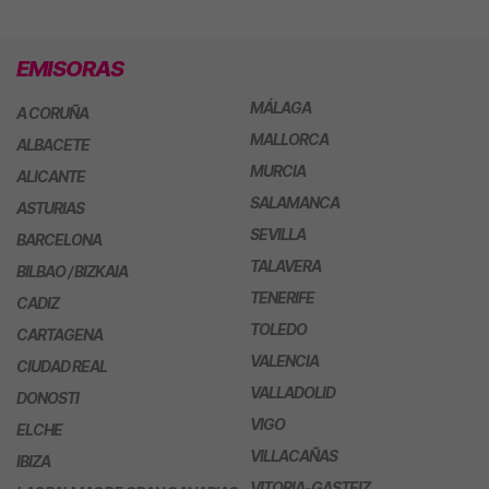
EMISORAS
MÁLAGA
A CORUÑA
MALLORCA
ALBACETE
MURCIA
ALICANTE
SALAMANCA
ASTURIAS
SEVILLA
BARCELONA
TALAVERA
BILBAO / BIZKAIA
TENERIFE
CADIZ
TOLEDO
CARTAGENA
VALENCIA
CIUDAD REAL
VALLADOLID
DONOSTI
VIGO
ELCHE
VILLACAÑAS
IBIZA
VITORIA-GASTEIZ