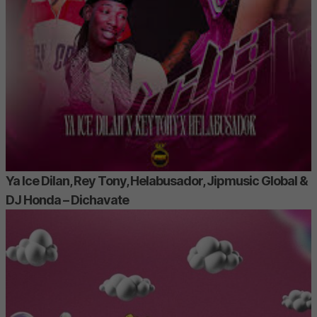
Ya Ice Dilan, Rey Tony, Helabusador, Jipmusic Global &
DJ Honda – Dichavate