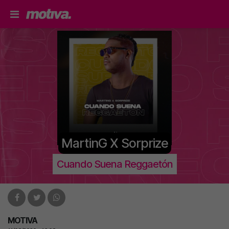
MartinG X Sorprize
Cuando Suena Reggaetón
MOTIVA