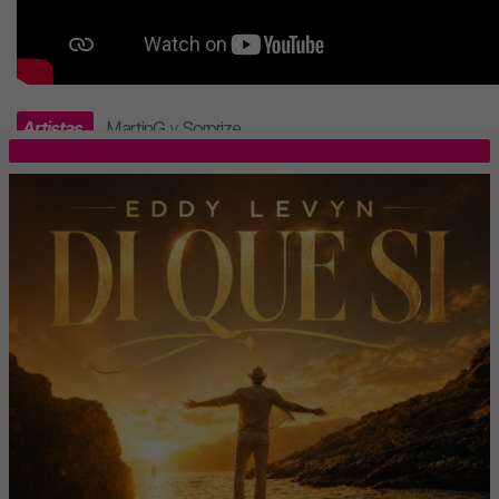
Artistas
MartinG
y
Sorprize
.
TOP 5