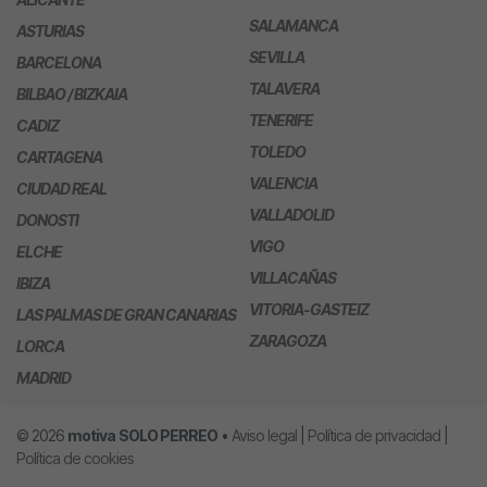
SALAMANCA
ASTURIAS
SEVILLA
BARCELONA
TALAVERA
BILBAO / BIZKAIA
TENERIFE
CADIZ
TOLEDO
CARTAGENA
VALENCIA
CIUDAD REAL
VALLADOLID
DONOSTI
VIGO
ELCHE
VILLACAÑAS
IBIZA
VITORIA-GASTEIZ
LAS PALMAS DE GRAN CANARIAS
ZARAGOZA
LORCA
MADRID
© 2026
motiva
SOLO PERREO
•
Aviso legal
|
Política de privacidad
|
Política de cookies