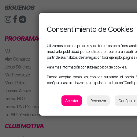
SÍGUENOS
Consentimiento de Cookies
PROGRAMACIÓN
Utilizamos cookies propias y de terceros para fines analít
MJ
mostrarle publicidad personalizada en base a un perfil 
partir de sus hábitos de navegación (por ejemplo, páginas v
Alan González
Jesús Sánchez
Para más información consulte la
política de cookies
.
Mel Pescuezo
Puede aceptar todas las cookies pulsando el botón "
Manu Rubio
configurarlas o rechazar su uso pulsando el botón "Configur
Juanma Arriaza
motiva HOT
Aceptar
Rechazar
Configurar
motiva PARTY con Alan
m. PARTY Extended
CLUB MOTIVA