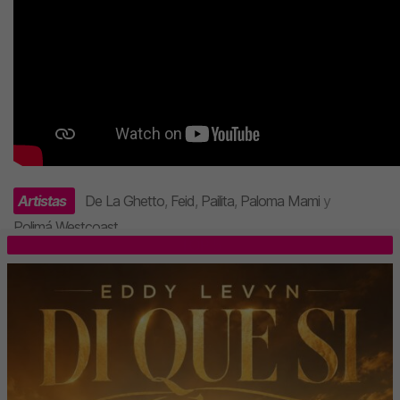
Artistas
De La Ghetto
,
Feid
,
Pailita
,
Paloma Mami
y
Polimá Westcoast
.
TOP 5