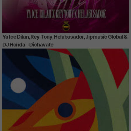
Ya Ice Dilan, Rey Tony, Helabusador, Jipmusic Global &
DJ Honda – Dichavate