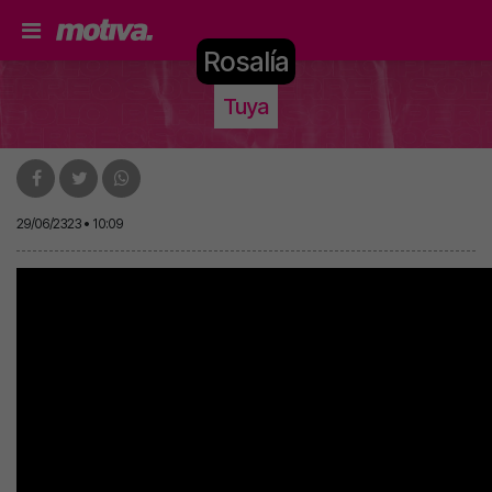
Rosalía
Tuya
29/06/2323 • 10:09