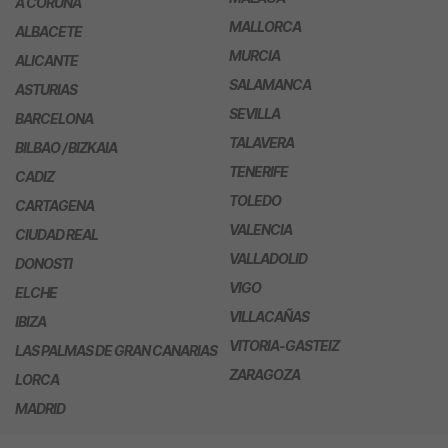
A CORUÑA
MALLORCA
ALBACETE
MURCIA
ALICANTE
SALAMANCA
ASTURIAS
SEVILLA
BARCELONA
TALAVERA
BILBAO / BIZKAIA
TENERIFE
CADIZ
TOLEDO
CARTAGENA
VALENCIA
CIUDAD REAL
VALLADOLID
DONOSTI
VIGO
ELCHE
VILLACAÑAS
IBIZA
VITORIA-GASTEIZ
LAS PALMAS DE GRAN CANARIAS
ZARAGOZA
LORCA
MADRID