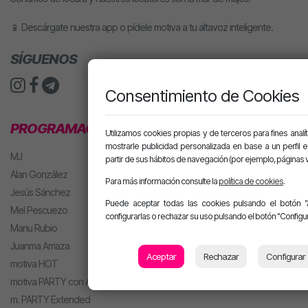
📱 Descárgate nuestra app o pídele motiva a tu altavoz inteligente.
SÍGUENOS
Consentimiento de Cookies
PROGRAMACIÓN
Utilizamos cookies propias y de terceros para fines analít
mostrarle publicidad personalizada en base a un perfil 
MJ
partir de sus hábitos de navegación (por ejemplo, páginas v
Alan González
Para más información consulte la
política de cookies
.
Jesús Sánchez
Puede aceptar todas las cookies pulsando el botón "
Mel Pescuezo
configurarlas o rechazar su uso pulsando el botón "Configur
Manu Rubio
Juanma Arriaza
Aceptar
Rechazar
Configurar
motiva HOT
motiva PARTY con Alan
m. PARTY Extended