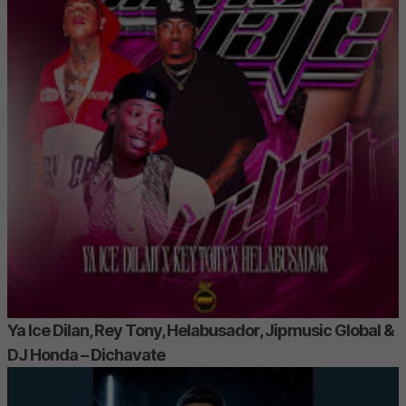
Ya Ice Dilan, Rey Tony, Helabusador, Jipmusic Global &
DJ Honda – Dichavate