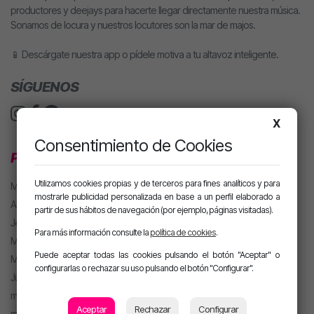
productores y deejays para hacerte llegar directamente nuestra música.
Sonamos de locura y nuestros locutores son la mar de majos.
📱 Descárgate nuestra app o pídele motiva a tu altavoz inteligente.
SÍGUENOS
X
Consentimiento de Cookies
PROGRAMACIÓN
Utilizamos cookies propias y de terceros para fines analíticos y para
MJ
mostrarle publicidad personalizada en base a un perfil elaborado a
Alan González
partir de sus hábitos de navegación (por ejemplo, páginas visitadas).
Jesús Sánchez
Para más información consulte la
política de cookies
.
Mel Pescuezo
Puede aceptar todas las cookies pulsando el botón "Aceptar" o
Manu Rubio
configurarlas o rechazar su uso pulsando el botón "Configurar".
Juanma Arriaza
motiva HOT
Aceptar
Rechazar
Configurar
motiva PARTY con Alan