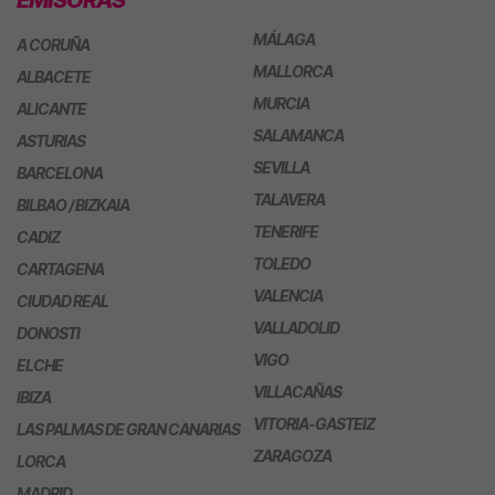
EMISORAS
MÁLAGA
A CORUÑA
MALLORCA
ALBACETE
MURCIA
ALICANTE
SALAMANCA
ASTURIAS
SEVILLA
BARCELONA
TALAVERA
BILBAO / BIZKAIA
TENERIFE
CADIZ
TOLEDO
CARTAGENA
VALENCIA
CIUDAD REAL
VALLADOLID
DONOSTI
VIGO
ELCHE
VILLACAÑAS
IBIZA
VITORIA-GASTEIZ
LAS PALMAS DE GRAN CANARIAS
ZARAGOZA
LORCA
MADRID