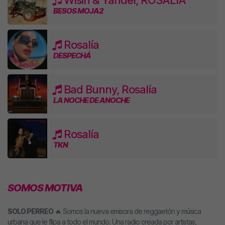
Wisin & Yandel, ROSALÍA
BESOS MOJA2
Rosalía
DESPECHÁ
Bad Bunny, Rosalía
LA NOCHE DE ANOCHE
Rosalía
TKN
SOMOS MOTIVA
SOLO PERREO
🔥 Somos la nueva emisora de reggaetón y música
urbana que le flipa a todo el mundo. Una radio creada por artistas,