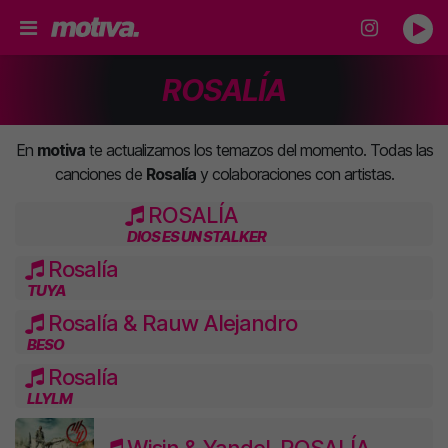
ROSALÍA
En
motiva
te actualizamos los temazos del momento. Todas las
canciones de
Rosalía
y colaboraciones con artistas.
ROSALÍA
DIOS ES UN STALKER
Rosalía
TUYA
Rosalía & Rauw Alejandro
BESO
Rosalía
LLYLM