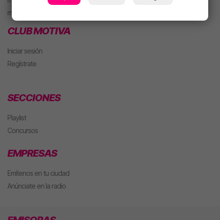
m. PARTY Extended
CLUB MOTIVA
Iniciar sesión
Regístrate
SECCIONES
Playlist
Concursos
EMPRESAS
Emítenos en tu ciudad
Anúnciate en la radio