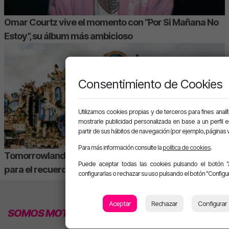
Omar Courtz vive el momento con “Por Si Mañana No
Estoy”, su álbum más ambicioso
Consentimiento de Cookies
Utilizamos cookies propias y de terceros para fines analít
mostrarle publicidad personalizada en base a un perfil 
partir de sus hábitos de navegación (por ejemplo, páginas v
Para más información consulte la
política de cookies
.
Tomorrowland 2026 baja el telón con otra edición
Puede aceptar todas las cookies pulsando el botón "
para el recuerdo
configurarlas o rechazar su uso pulsando el botón "Configur
Aceptar
Rechazar
Configurar
SOMOS MOTIVA