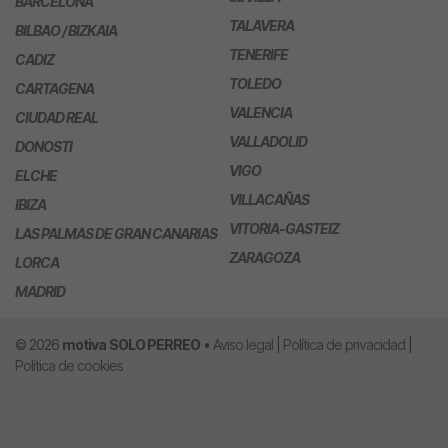
BARCELONA
TALAVERA
BILBAO / BIZKAIA
TENERIFE
CADIZ
TOLEDO
CARTAGENA
VALENCIA
CIUDAD REAL
VALLADOLID
DONOSTI
VIGO
ELCHE
VILLACAÑAS
IBIZA
VITORIA-GASTEIZ
LAS PALMAS DE GRAN CANARIAS
ZARAGOZA
LORCA
MADRID
© 2026
motiva
SOLO PERREO
•
Aviso legal
|
Política de privacidad
|
Política de cookies