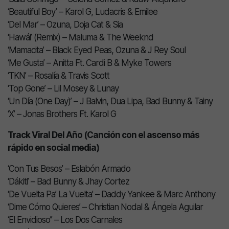
‘Beautiful Boy’ – Karol G, Ludacris & Emilee
‘Del Mar’ – Ozuna, Doja Cat & Sia
‘Hawái’ (Remix) – Maluma & The Weeknd
‘Mamacita’ – Black Eyed Peas, Ozuna & J Rey Soul
‘Me Gusta’ – Anitta Ft. Cardi B & Myke Towers
‘TKN’ – Rosalía & Travis Scott
‘Top Gone’ – Lil Mosey & Lunay
‘Un Día (One Day)’ – J Balvin, Dua Lipa, Bad Bunny & Tainy
‘X’ – Jonas Brothers Ft. Karol G
Track Viral Del Año (Canción con el ascenso más
rápido en social media)
‘Con Tus Besos’ – Eslabón Armado
‘Dákiti’ – Bad Bunny & Jhay Cortez
‘De Vuelta Pa’ La Vuelta’ – Daddy Yankee & Marc Anthony
‘Dime Cómo Quieres’ – Christian Nodal & Ángela Aguilar
‘El Envidioso’’ – Los Dos Carnales