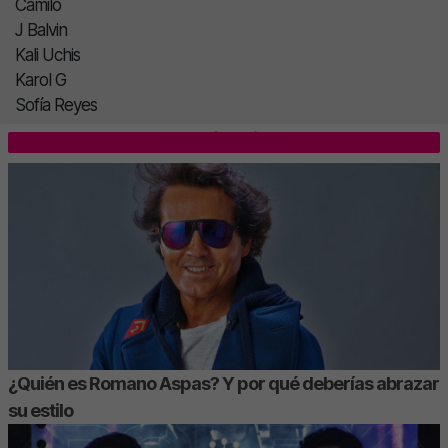
Camilo
J Balvin
Kali Uchis
Karol G
Sofía Reyes
LO MÁS LEÍDO
¿Quién es Romano Aspas? Y por qué deberías abrazar
su estilo