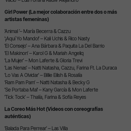
‘Vacío’ – Luis Fonsi & Rauw Alejandro
Girl Power (La mejor colaboración entre dos o más
artistas femeninas)
‘Animal ‘– María Becerra & Cazzu
‘¡Aquí Yo Mando!’ – Kali Uchis & Rico Nasty
‘El Consejo’ – Ana Bárbara & Paquita La Del Barrio
‘El Makinon’ – Karol G & Mariah Angeliq
‘La Mujer’ – Mon Laferte & Gloria Trevi
‘Las Nenas’ – Natti Natasha, Cazzu, Farina Ft. La Duraca
‘Lo Vas A Olvidar’ – Billie Eilish & Rosalía
‘Ram Pam Pam’ – Natti Natasha & Becky G
‘Se Portaba Mal’ – Kany García & Mon Laferte
‘Tick Tock’ – Thalía, Farina & Sofía Reyes
La Coreo Más Hot (Videos con coreografías
auténticas)
‘Balada Para Perrear’ – Las Villa