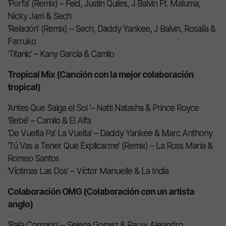
‘Porfa’ (Remix) – Feid, Justin Quiles, J Balvin Ft. Maluma,
Nicky Jam & Sech
‘Relación’ (Remix) – Sech, Daddy Yankee, J Balvin, Rosalía &
Farruko
‘Titanic’ – Kany García & Camilo
Tropical Mix (Canción con la mejor colaboración
tropical)
‘Antes Que Salga el Sol ‘– Natti Natasha & Prince Royce
‘Bebé’ – Camilo & El Alfa
‘De Vuelta Pa’ La Vuelta’ – Daddy Yankee & Marc Anthony
‘Tú Vas a Tener Que Explicarme’ (Remix) – La Ross María &
Romeo Santos
‘Víctimas Las Dos’ – Víctor Manuelle & La India
Colaboración OMG (Colaboración con un artista
anglo)
‘Baila Conmigo’ – Selena Gomez & Rauw Alejandro