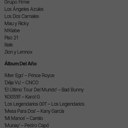
Grupo Firme
Los Ángeles Azules
Los Dos Carnales
Mau y Ricky
N’Klabe
Piso 21
Reik
Zion y Lennox
Álbum Del Año
‘Alter Ego’ – Prince Royce
‘Déja Vu’ – CNCO
‘El Último Tour Del Mundo’ – Bad Bunny
‘KG0516’ – Karol G
‘Los Legendarios 001’ – Los Legendarios
‘Mesa Para Dos’ – Kany García
‘Mi Manos’ – Camilo
‘Munay’ – Pedro Capó