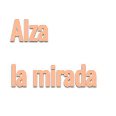
Alza
la mirada