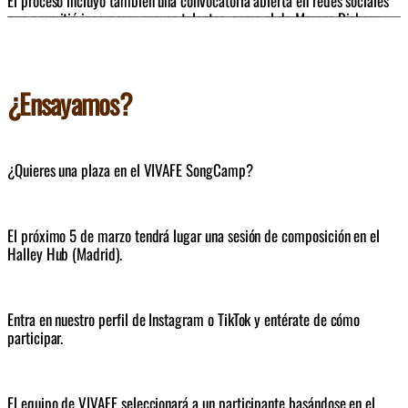
El proceso incluyó también una convocatoria abierta en redes sociales 
que permitió incorporar nuevos talentos, como el de Marcos Ricbour, 
seleccionado a través de dicha iniciativa y que se une a voces 
procedentes de comunidades referentes como Hakuna y TUYO. de la 
música que escuchan, componen o interpretan.
¿Ensayamos?
¿Quieres una plaza en el VIVAFE SongCamp?
El próximo 5 de marzo tendrá lugar una sesión de composición en el 
Halley Hub (Madrid).
Entra en nuestro perfil de Instagram o TikTok y entérate de cómo 
participar.
El equipo de VIVAFE seleccionará a un participante basándose en el 