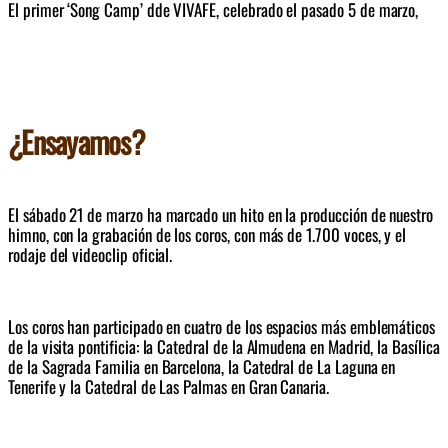
El primer ‘Song Camp’ dde VIVAFE, celebrado el pasado 5 de marzo,  
reunió a algunos de los compositores y artistas con mayor proyección 
en plataformas digitales. 
El proceso incluyó también una convocatoria abierta en redes sociales 
que permitió incorporar nuevos talentos, como el de Marcos Ricbour, 
seleccionado a través de dicha iniciativa y que se une a voces 
¿Ensayamos?
procedentes de comunidades referentes como Hakuna y TUYO. de la 
música que escuchan, componen o interpretan.
El sábado 21 de marzo ha marcado un hito en la producción de nuestro 
himno, con la grabación de los coros, con más de 1.700 voces, y el 
rodaje del videoclip oficial. 
Los coros han participado en cuatro de los espacios más emblemáticos 
de la visita pontificia: la Catedral de la Almudena en Madrid, la Basílica 
de la Sagrada Familia en Barcelona, la Catedral de La Laguna en 
Tenerife y la Catedral de Las Palmas en Gran Canaria.