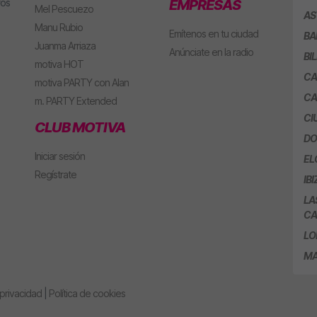
ros
EMPRESAS
Mel Pescuezo
AS
Manu Rubio
Emítenos en tu ciudad
BA
Juanma Arriaza
Anúnciate en la radio
BI
motiva HOT
CA
motiva PARTY con Alan
CA
m. PARTY Extended
CI
CLUB MOTIVA
DO
Iniciar sesión
EL
Regístrate
IBI
LA
CA
LO
MA
 privacidad
|
Política de cookies