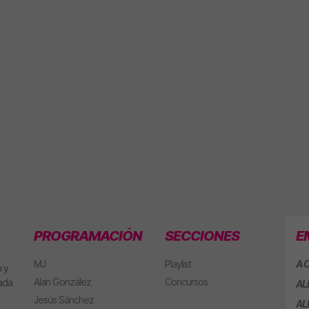
PROGRAMACIÓN
SECCIONES
E
MJ
Playlist
A 
 y
Alan González
Concursos
eada
AL
Jesús Sánchez
AL