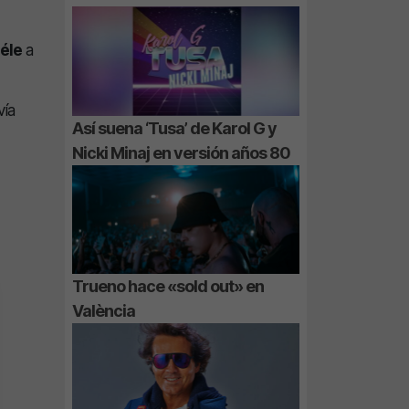
éle
a
vía
Así suena ‘Tusa’ de Karol G y
Nicki Minaj en versión años 80
Trueno hace «sold out» en
València