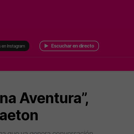
Escuchar en directo
 en Instagram
na Aventura”,
gaeton
tema que ya genera conversación