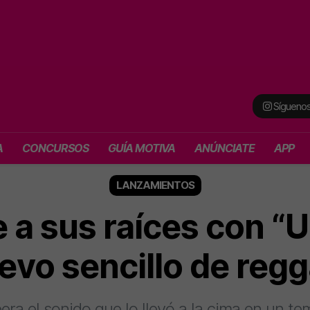
Síguenos
A
CONCURSOS
GUÍA MOTIVA
ANÚNCIATE
APP
LANZAMIENTOS
 a sus raíces con “U
evo sencillo de reg
pera el sonido que lo llevó a la cima en un 