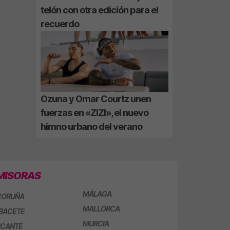
telón con otra edición para el
recuerdo
Ozuna y Omar Courtz unen
fuerzas en «ZIZI», el nuevo
himno urbano del verano
MISORAS
MÁLAGA
CORUÑA
MALLORCA
BACETE
MURCIA
ICANTE