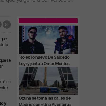
LO MÁS LEÍDO
o que
de la
‘Rolex’ lo nuevo De Salcedo
 que se
Leyry junto a Omar Montes
 en
tió un
entre
Ozuna se toma las calles de
to y
Madrid con «Una Aventura»