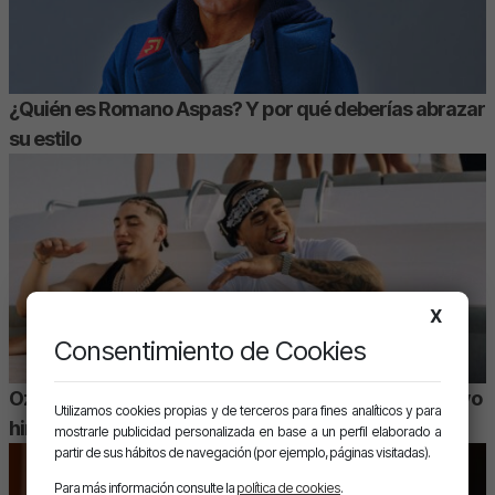
¿Quién es Romano Aspas? Y por qué deberías abrazar
su estilo
X
Consentimiento de Cookies
Ozuna y Omar Courtz unen fuerzas en «ZIZI», el nuevo
Utilizamos cookies propias y de terceros para fines analíticos y para
himno urbano del verano
mostrarle publicidad personalizada en base a un perfil elaborado a
partir de sus hábitos de navegación (por ejemplo, páginas visitadas).
Para más información consulte la
política de cookies
.