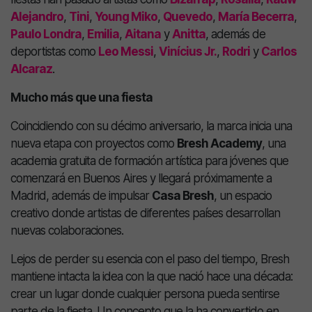
Alejandro
,
Tini
,
Young Miko
,
Quevedo
,
María Becerra
,
Paulo Londra
,
Emilia
,
Aitana
y
Anitta
, además de
deportistas como
Leo Messi
,
Vinícius Jr.
,
Rodri
y
Carlos
Alcaraz
.
Mucho más que una fiesta
Coincidiendo con su décimo aniversario, la marca inicia una
nueva etapa con proyectos como
Bresh Academy
, una
academia gratuita de formación artística para jóvenes que
comenzará en Buenos Aires y llegará próximamente a
Madrid, además de impulsar
Casa Bresh
, un espacio
creativo donde artistas de diferentes países desarrollan
nuevas colaboraciones.
Lejos de perder su esencia con el paso del tiempo, Bresh
mantiene intacta la idea con la que nació hace una década:
crear un lugar donde cualquier persona pueda sentirse
parte de la fiesta. Un concepto que la ha convertido en