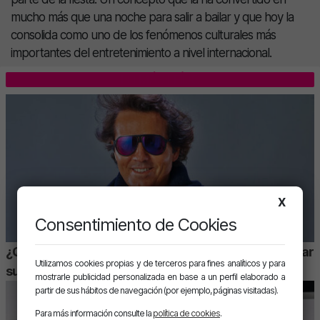
mucho más que una noche para salir a bailar y que hoy la
consolida como uno de los fenómenos culturales más
importantes del entretenimiento a nivel internacional.
LO MÁS LEÍDO
X
Consentimiento de Cookies
¿Quién es Romano Aspas? Y por qué deberías abrazar
Utilizamos cookies propias y de terceros para fines analíticos y para
su estilo
mostrarle publicidad personalizada en base a un perfil elaborado a
partir de sus hábitos de navegación (por ejemplo, páginas visitadas).
Para más información consulte la
política de cookies
.