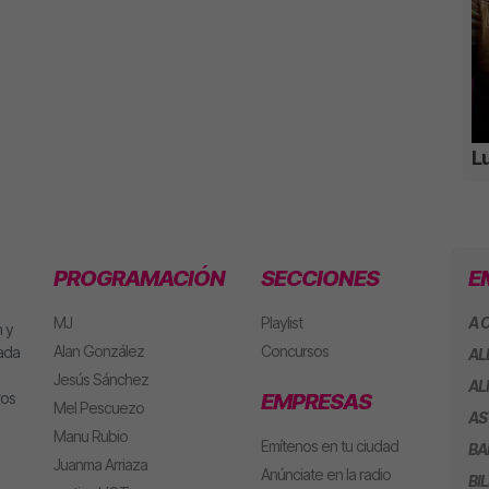
Lu
PROGRAMACIÓN
SECCIONES
E
MJ
Playlist
A 
 y
Alan González
Concursos
eada
AL
Jesús Sánchez
AL
ros
EMPRESAS
Mel Pescuezo
AS
Manu Rubio
Emítenos en tu ciudad
BA
Juanma Arriaza
Anúnciate en la radio
BI