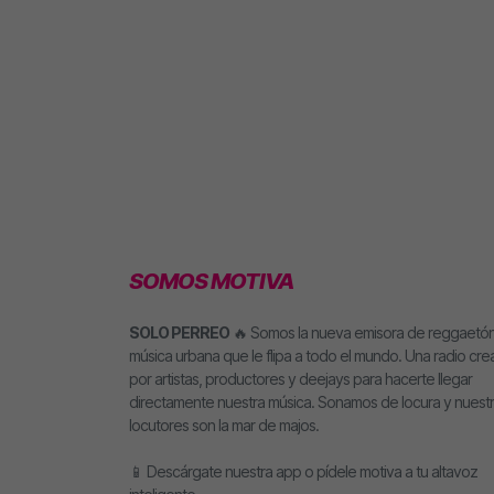
SOMOS MOTIVA
SOLO PERREO
🔥 Somos la nueva emisora de reggaetón
música urbana que le flipa a todo el mundo. Una radio cr
por artistas, productores y deejays para hacerte llegar
directamente nuestra música. Sonamos de locura y nuest
locutores son la mar de majos.
📱 Descárgate nuestra app o pídele motiva a tu altavoz