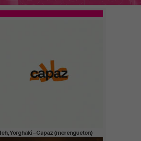
TOP 5
lleh, Yorghaki – Capaz (merengueton)