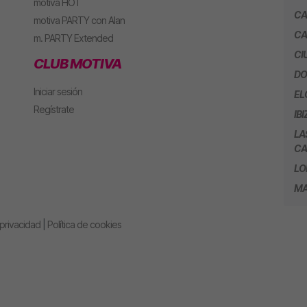
motiva HOT
CA
motiva PARTY con Alan
CA
m. PARTY Extended
CI
CLUB MOTIVA
DO
Iniciar sesión
EL
Regístrate
IBI
LA
CA
LO
MA
 privacidad
|
Política de cookies