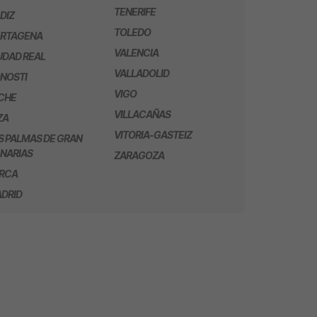
TENERIFE
DIZ
TOLEDO
RTAGENA
VALENCIA
UDAD REAL
VALLADOLID
NOSTI
VIGO
CHE
VILLACAÑAS
ZA
VITORIA-GASTEIZ
S PALMAS DE GRAN
NARIAS
ZARAGOZA
RCA
DRID