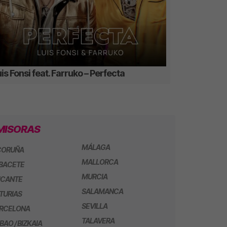
is Fonsi feat. Farruko – Perfecta
MISORAS
MÁLAGA
CORUÑA
MALLORCA
BACETE
MURCIA
ICANTE
SALAMANCA
TURIAS
SEVILLA
RCELONA
TALAVERA
LBAO / BIZKAIA