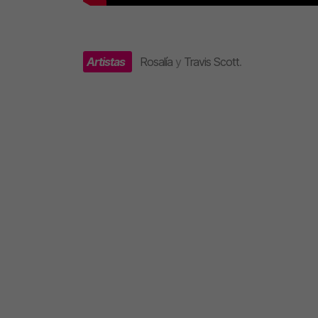
Artistas
Rosalía
y
Travis Scott
.