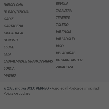
SEVILLA
BARCELONA
TALAVERA
BILBAO / BIZKAIA
TENERIFE
CADIZ
TOLEDO
CARTAGENA
VALENCIA
CIUDAD REAL
VALLADOLID
DONOSTI
VIGO
ELCHE
VILLACAÑAS
IBIZA
VITORIA-GASTEIZ
LAS PALMAS DE GRAN CANARIAS
ZARAGOZA
LORCA
MADRID
© 2026
motiva
SOLO PERREO
•
Aviso legal
|
Política de privacidad
|
Política de cookies