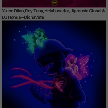
Ya Ice Dilan, Rey Tony, Helabusador, Jipmusic Global &
DJ Honda – Dichavate