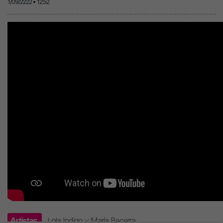
1/09/2222 • 12:52
Artistas
Lola Indigo
y
María Becerra
.