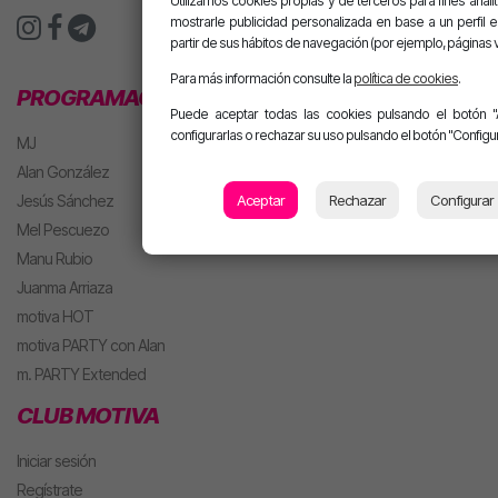
Utilizamos cookies propias y de terceros para fines analít
mostrarle publicidad personalizada en base a un perfil 
partir de sus hábitos de navegación (por ejemplo, páginas v
Para más información consulte la
política de cookies
.
PROGRAMACIÓN
Puede aceptar todas las cookies pulsando el botón "
configurarlas o rechazar su uso pulsando el botón "Configur
MJ
Alan González
Jesús Sánchez
Aceptar
Rechazar
Configurar
Mel Pescuezo
Manu Rubio
Juanma Arriaza
motiva HOT
motiva PARTY con Alan
m. PARTY Extended
CLUB MOTIVA
Iniciar sesión
Regístrate